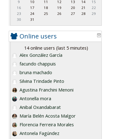
9
10
11
12
13
14
15
16
17
18
19
20
21
22
23
24
25
26
27
28
29
30
31
Online users
14 online users (last 5 minutes)
Alex González García
facundo chappuis
bruna machado
Silvina Trindade Pinto
Agustina Franchini Menoni
Antonella mora
Anibal Oxandabarat
María Belén Acosta Malgor
Florencia Ferreira Morales
Antonela Fagúndez