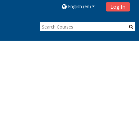
English ‎(en)‎
Log In