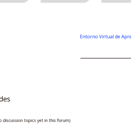
Entorno Virtual de Apr
____________________________
des
 discussion topics yet in this forum)