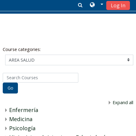
Log In
Skip to main content
Course categories:
Search Courses
Go
Expand all
Enfermería
Medicina
Psicología