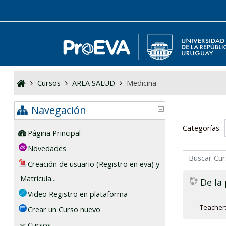
Salta al contenido principal
Cursos
AREA SALUD
Medicina
Navegación
Categorías:
Página Principal
Novedades
Buscar Cursos
Creación de usuario (Registro en eva) y
Matricula...
De la 
Video Registro en plataforma
Teacher
Crear un Curso nuevo
Cursos