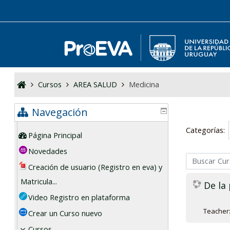
Salta al contenido principal
Cursos
AREA SALUD
Medicina
Navegación
Categorías:
Página Principal
Novedades
Buscar Cursos
Creación de usuario (Registro en eva) y
Matricula...
De la 
Video Registro en plataforma
Teacher
Crear un Curso nuevo
Cursos