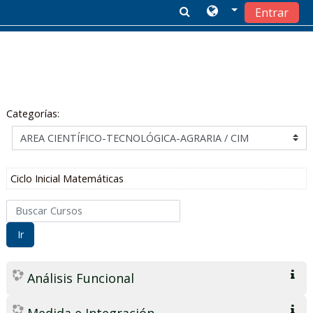
Entrar
Salta al contenido principal
Categorías:
Ciclo Inicial Matemáticas
Buscar Cursos
Ir
Análisis Funcional
Medida e Integración