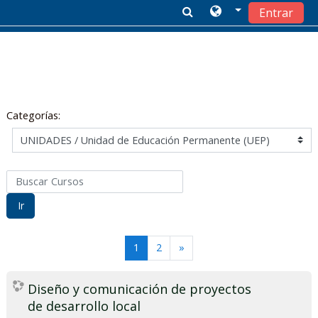
Entrar
Salta al contenido principal
Categorías:
Buscar Cursos
Ir
(actual)
Siguiente
1
2
»
Diseño y comunicación de proyectos
de desarrollo local