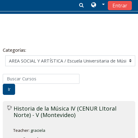
Entrar
Salta al contenido principal
Categorías:
Buscar Cursos
Ir
Historia de la Música IV (CENUR LItoral
Norte) - V (Montevideo)
Teacher:
graciela