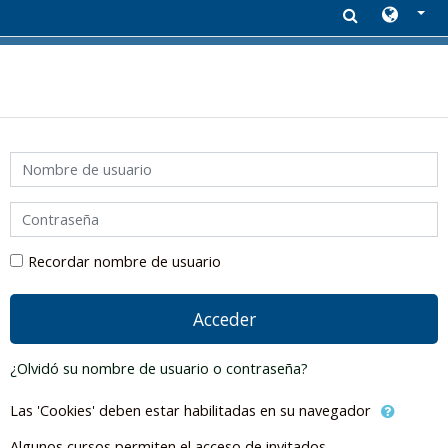
Salta al contenido principal
Saltar a creación de una nueva cuenta
Nombre de usuario
Contraseña
Recordar nombre de usuario
Acceder
¿Olvidó su nombre de usuario o contraseña?
Las 'Cookies' deben estar habilitadas en su navegador
Algunos cursos permiten el acceso de invitados